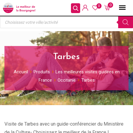
Skip
0
0
to
Recherche
content
de
produits
Tarbes
Accueil
Produits
Les meilleures visites guidées en
France
Occitanie
Tarbes
Visite de Tarbes avec un guide-conférencier du Ministère
de la Culture- Choisissez le meilleur de la France !