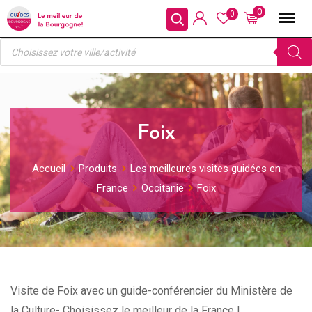
Skip
0
0
to
Recherche
content
de
produits
Foix
Accueil
Produits
Les meilleures visites guidées en
France
Occitanie
Foix
Visite de Foix avec un guide-conférencier du Ministère de
la Culture- Choisissez le meilleur de la France !