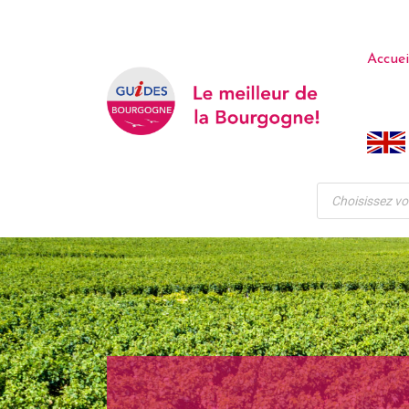
Skip
to
Accuei
content
Recherche
de
produits