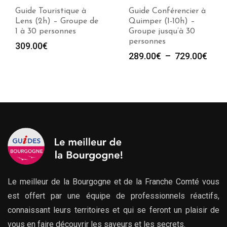
Guide Touristique à
Guide Conférencier à
Lens (2h) – Groupe de
Quimper (1-10h) –
1 à 30 personnes
Groupe jusqu’à 30
personnes
309.00
€
Plag
289.00
€
–
729.00
€
de
prix :
289.
à
729.
Le meilleur de la Bourgogne et de la Franche Comté vous
est offert par une équipe de professionnels réactifs,
connaissant leurs territoires et qui se feront un plaisir de
vous en faire découvrir les saveurs et les secrets.