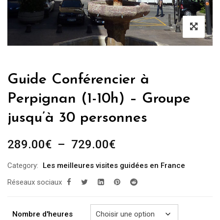
Guide Conférencier à
Perpignan (1-10h) – Groupe
jusqu’à 30 personnes
Plage
289.00
€
–
729.00
€
de
Category:
Les meilleures visites guidées en France
prix :
Réseaux sociaux
289.00€
à
729.00€
Nombre d'heures