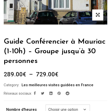
Guide Conférencier à Mauriac
(1-10h) – Groupe jusqu’à 30
personnes
Plage
289.00
€
–
729.00
€
de
Category:
Les meilleures visites guidées en France
prix :
Réseaux sociaux
289.00€
à
729.00€
Nombre d'heures