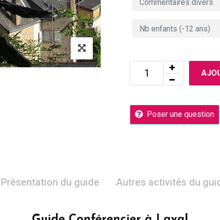
AJOU
Poser une question
Présentation du guide
Autres activités du gui
Guide Conférencier à Laval