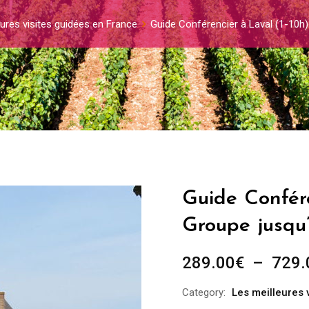
ures visites guidées en France
Guide Conférencier à Laval (1-10h
Guide Confére
Groupe jusqu
289.00
€
–
729.
Category:
Les meilleures 