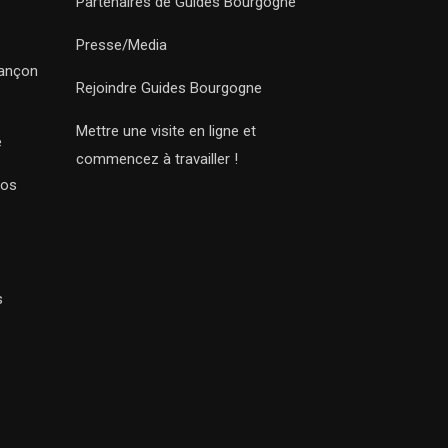
Partenaires de Guides Bourgogne
Presse/Media
sançon
Rejoindre Guides Bourgogne
Mettre une visite en ligne et
e
commencez à travailler !
Nos
s