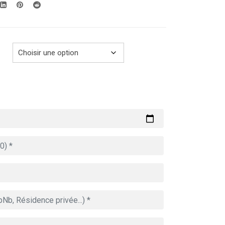
289.00€
à
729.00€