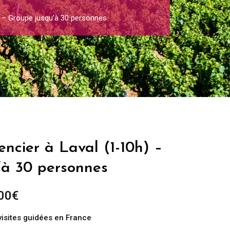
) – Groupe jusqu’à 30 personnes
ncier à Laval (1-10h) –
’à 30 personnes
Plage
00
€
de
visites guidées en France
prix :