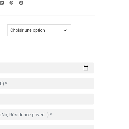
289.00€
à
729.00€