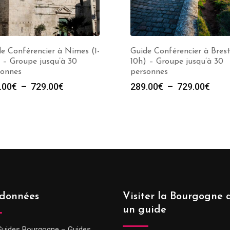
e Conférencier à Nimes (1-
Guide Conférencier à Brest
 – Groupe jusqu’à 30
10h) – Groupe jusqu’à 30
sonnes
personnes
Plage
Plag
.00
€
–
729.00
€
289.00
€
–
729.00
€
de
de
prix :
prix :
289.00€
289.
à
à
729.00€
729.
données
Visiter la Bourgogne 
un guide
Guides Bourgogne – Guides