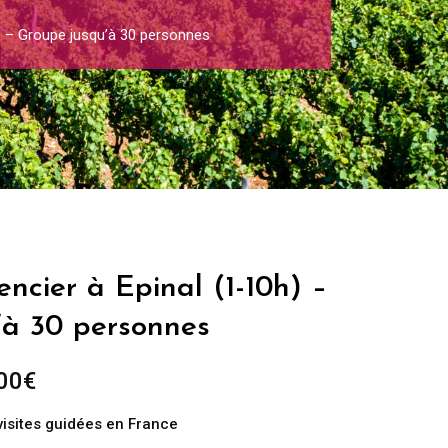
) – Groupe jusqu’à 30 personnes
ncier à Epinal (1-10h) –
’à 30 personnes
Plage
00
€
de
visites guidées en France
prix :