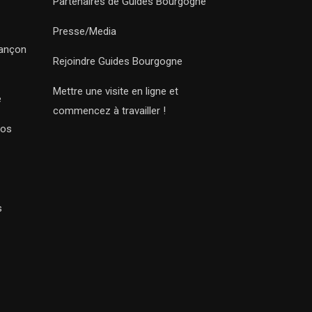
Partenaires de Guides Bourgogne
Presse/Media
sançon
Rejoindre Guides Bourgogne
Mettre une visite en ligne et
e
commencez à travailler !
Nos
s