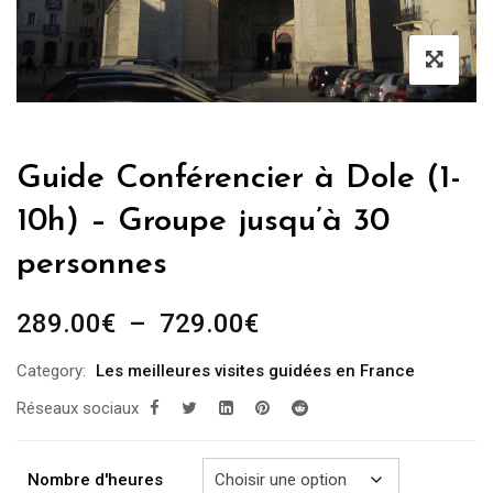
Guide Conférencier à Dole (1-
10h) – Groupe jusqu’à 30
personnes
Plage
289.00
€
–
729.00
€
de
Category:
Les meilleures visites guidées en France
prix :
Réseaux sociaux
289.00€
à
729.00€
Nombre d'heures