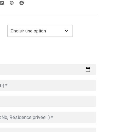
289.00€
à
729.00€