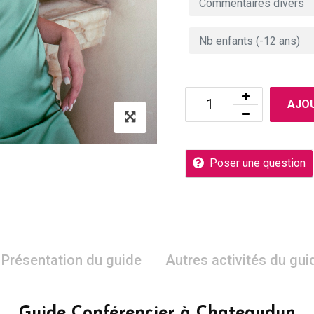
AJOU
Poser une question
Présentation du guide
Autres activités du gui
Guide Conférencier à Chateaudun