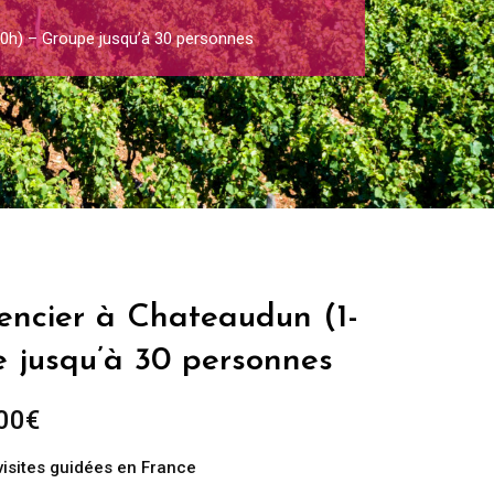
0h) – Groupe jusqu’à 30 personnes
encier à Chateaudun (1-
e jusqu’à 30 personnes
Plage
00
€
de
visites guidées en France
prix :