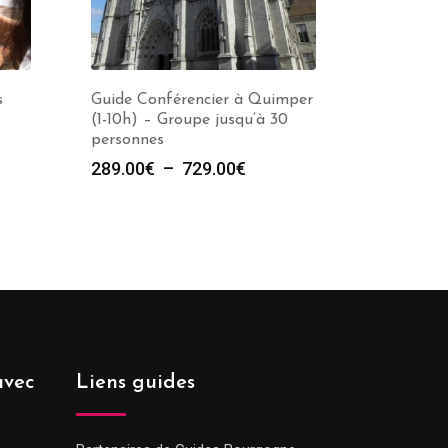
s
Guide Conférencier à Quimper
(1-10h) – Groupe jusqu’à 30
personnes
Plage
289.00
€
–
729.00
€
de
prix :
289.00€
à
729.00€
avec
Liens guides