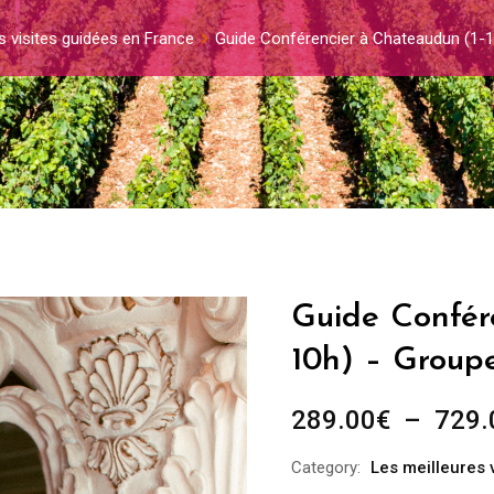
s visites guidées en France
Guide Conférencier à Chateaudun (1-1
Guide Confér
10h) – Group
289.00
€
–
729.
Category:
Les meilleures 