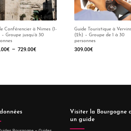
e Conférencier à Nimes (1-
Guide Touristique à Vervin
 – Groupe jusqu’à 30
(2h) – Groupe de 1 à 30
sonnes
personnes
Plage
.00
€
–
729.00
€
309.00
€
de
prix :
289.00€
à
729.00€
données
Visiter la Bourgogne 
un guide
Guides Bourgogne – Guides