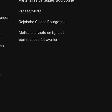
Partenaires de Guides Bourgogne
Presse/Media
sançon
Rejoindre Guides Bourgogne
Mettre une visite en ligne et
e
commencez à travailler !
Nos
s