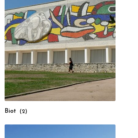
Biot
(2)