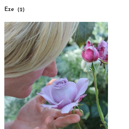
Eze
(2)