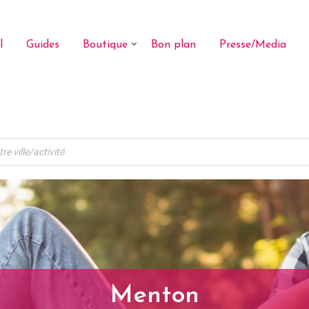
l
Guides
Boutique
Bon plan
Presse/Media
Menton