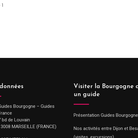
 1
données
Visiter la Bourgogne 
un guide
Guides Bourgogne – Guides
France
Présentation Guides Bourgogne
7 bd de Louvain
13008 MARSEILLE (FRANCE)
Nos activités entre Dijon et Be
(visites, excursions)