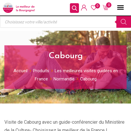
Skip
0
0
to
Recherche
content
de
produits
Cabourg
Accueil
Produits
Les meilleures visites guidées en
France
Normandie
Cabourg
Visite de Cabourg avec un guide-conférencier du Ministère
de la Culture- Choisissez le meilleur de la France !