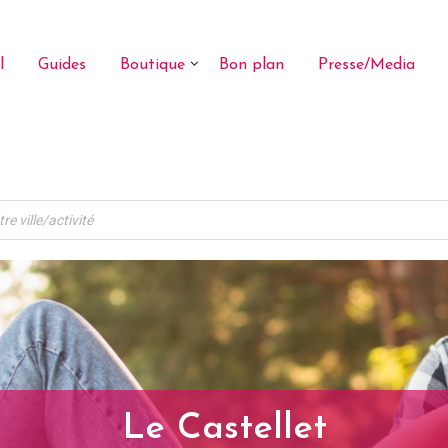
l
Guides
Boutique
Bon plan
Presse/Media
Le Castellet