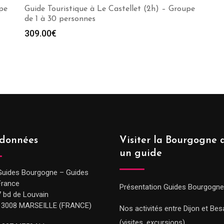
pe
Guide Touristique à Le Castellet (2h) – Groupe
de 1 à 30 personnes
309.00
€
données
Visiter la Bourgogne 
un guide
Guides Bourgogne – Guides
France
Présentation Guides Bourgogne
7 bd de Louvain
13008 MARSEILLE (FRANCE)
Nos activités entre Dijon et Be
(visites, excursions)