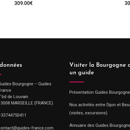
309.00
€
30
données
Visiter la Bourgogne 
un guide
Guides Bourgogne – Guides
France
Présentation Guides Bourgogne
7 bd de Louvain
13008 MARSEILLE (FRANCE)
Nos activités entre Dijon et Be
(visites, excursions)
+33744750411
Annuaire des Guides Bourgogn
contact@guides-france.com