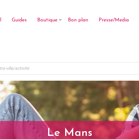
l
Guides
Boutique
Bon plan
Presse/Media
Le Mans