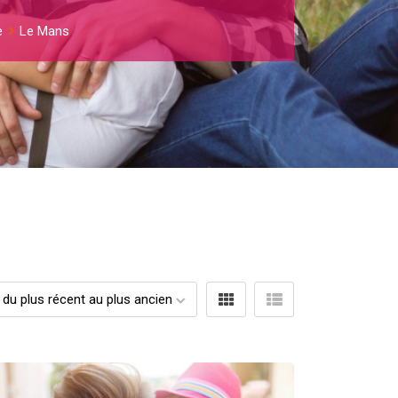
e
Le Mans