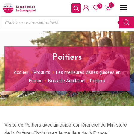
Skip
0
0
to
Recherche
content
de
produits
Poitiers
Accueil
Produits
Les meilleures visites guidées en
France
Nouvelle Aquitaine
Poitiers
Visite de Poitiers avec un guide-conférencier du Ministère
de la Culture- Choisissez le meilleur de la France !