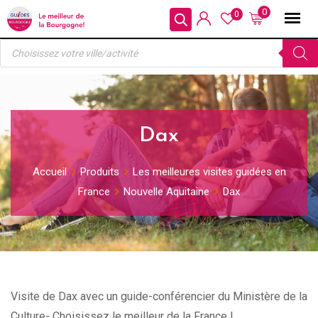
Skip
0
0
to
Recherche
content
de
produits
Dax
Accueil
Produits
Les meilleures visites guidées en
France
Nouvelle Aquitaine
Dax
Visite de Dax avec un guide-conférencier du Ministère de la
Culture- Choisissez le meilleur de la France !