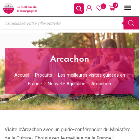
Skip
0
0
to
Recherche
content
de
produits
Arcachon
Accueil
Produits
Les meilleures visites guidées en
France
Nouvelle Aquitaine
Arcachon
Visite d’Arcachon avec un guide-conférencier du Ministère
de la Culture- Choisissez le meilleur de la France !