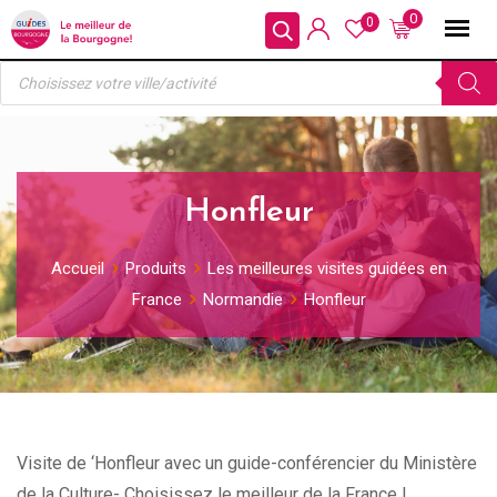
Skip
0
0
to
Recherche
content
de
produits
Honfleur
Accueil
Produits
Les meilleures visites guidées en
France
Normandie
Honfleur
Visite de ‘Honfleur avec un guide-conférencier du Ministère
de la Culture- Choisissez le meilleur de la France !