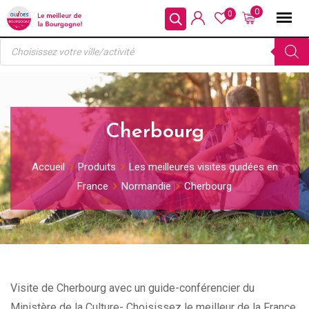
Skip
0
0
to
Recherche
content
de
produits
Cherbourg
Accueil
Produits
Les meilleures visites guidées en
France
Normandie
Cherbourg
Visite de Cherbourg avec un guide-conférencier du
Ministère de la Culture- Choisissez le meilleur de la France