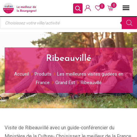
Skip
0
0
to
Recherche
content
de
produits
Ribeauvillé
Accueil
Produits
Les meilleures visites guidées en
France
Grand Est
Ribeauvillé
Visite de Ribeauvillé avec un guide-conférencier du
Ministère de la Culture- Choisissez le meilleur de la France