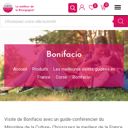
Skip
0
0
to
Recherche
content
de
produits
Bonifacio
Accueil
Produits
Les meilleures visites guidées en
France
Corse
Bonifacio
Visite de Bonifacio avec un guide-conférencier du
Ministère de la Culture- Choisissez le meilleur de la France