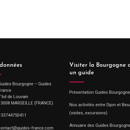
données
Visiter la Bourgogne 
un guide
Guides Bourgogne – Guides
France
Présentation Guides Bourgogne
7 bd de Louvain
13008 MARSEILLE (FRANCE)
Nos activités entre Dijon et Be
(visites, excursions)
+33744750411
Annuaire des Guides Bourgogn
contact@guides-france.com