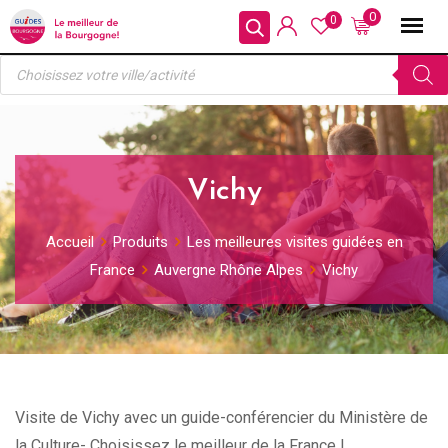
Skip
0
0
to
Recherche
content
de
produits
Vichy
Accueil
Produits
Les meilleures visites guidées en
France
Auvergne Rhône Alpes
Vichy
Visite de Vichy avec un guide-conférencier du Ministère de
la Culture- Choisissez le meilleur de la France !