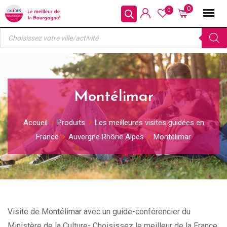
Skip
0
0
to
Recherche
content
de
produits
Montélimar
Accueil
Produits
Les meilleures visites guidées en
France
Auvergne Rhône Alpes
Montélimar
Visite de Montélimar avec un guide-conférencier du
Ministère de la Culture- Choisissez le meilleur de la France