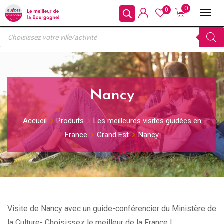
Skip
0
0
to
Recherche
content
de
produits
Nancy
Accueil
Produits
Les meilleures visites guidées en
France
Grand Est
Nancy
Visite de Nancy avec un guide-conférencier du Ministère de
la Culture- Choisissez le meilleur de la France !