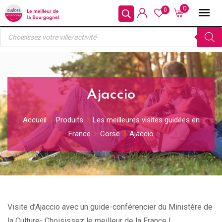
Skip
0
0
to
Recherche
content
de
produits
Ajaccio
Accueil
Produits
Les meilleures visites guidées en
France
Corse
Ajaccio
Visite d’Ajaccio avec un guide-conférencier du Ministère de
la Culture- Choisissez le meilleur de la France !