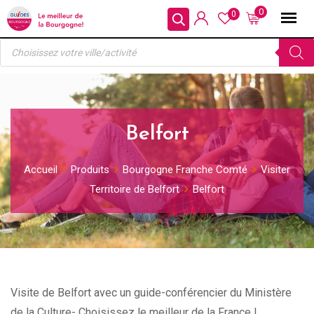
Skip
0
0
to
Recherche
content
de
produits
Belfort
Accueil
Produits
Bourgogne Franche Comté
Visiter
Territoire de Belfort
Belfort
Visite de Belfort avec un guide-conférencier du Ministère
de la Culture- Choisissez le meilleur de la France !