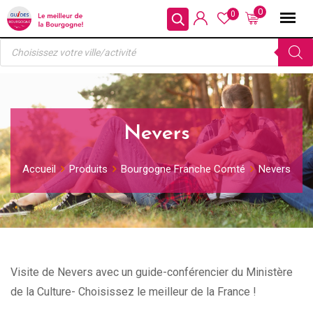
Skip
0
0
to
Recherche
content
de
produits
Nevers
Accueil
Produits
Bourgogne Franche Comté
Nevers
Visite de Nevers avec un guide-conférencier du Ministère
de la Culture- Choisissez le meilleur de la France !