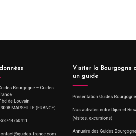
données
Visiter la Bourgogne 
un guide
Guides Bourgogne – Guides
France
Présentation Guides Bourgogne
7 bd de Louvain
13008 MARSEILLE (FRANCE)
Nos activités entre Dijon et Be
(visites, excursions)
+33744750411
Annuaire des Guides Bourgogn
contact@guides-france.com