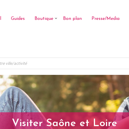
l
Guides
Boutique
Bon plan
Presse/Media
Visiter Saône et Loire