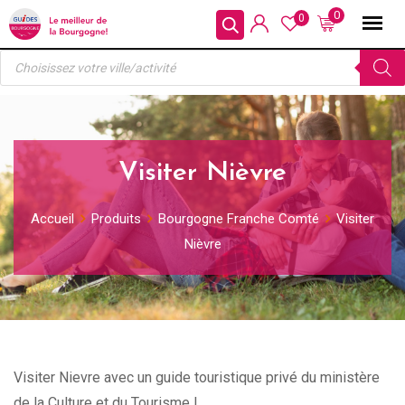
Skip
0
0
to
Recherche
content
de
produits
Visiter Nièvre
Accueil
Produits
Bourgogne Franche Comté
Visiter
Nièvre
Visiter Nievre avec un guide touristique privé du ministère
de la Culture et du Tourisme !