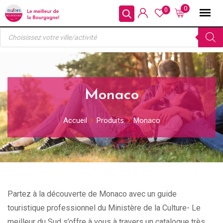
Skip
0
0
to
Recherche
content
de
produits
Monaco
Accueil
Produits
Monaco
Partez à la découverte de Monaco avec un guide
touristique professionnel du Ministère de la Culture- Le
meilleur du Sud s’offre à vous à travers un catalogue très