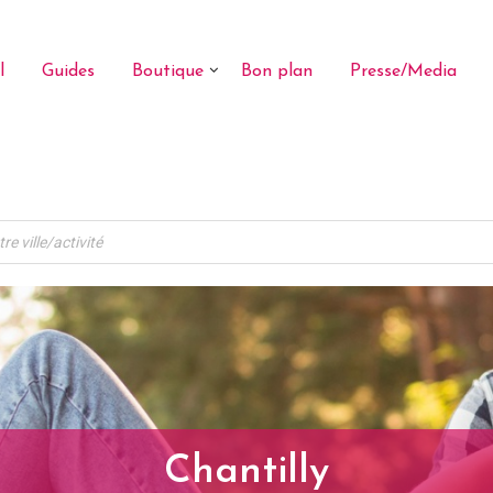
l
Guides
Boutique
Bon plan
Presse/Media
Chantilly