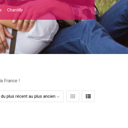
e
Chantilly
la France !