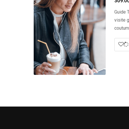
309.0
Guide T
visite 
coutume