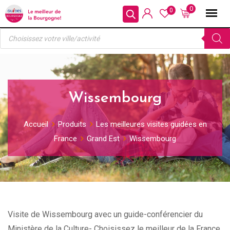
Skip
0
0
to
Recherche
content
de
produits
Wissembourg
Accueil
Produits
Les meilleures visites guidées en
France
Grand Est
Wissembourg
Visite de Wissembourg avec un guide-conférencier du
Ministère de la Culture- Choisissez le meilleur de la France