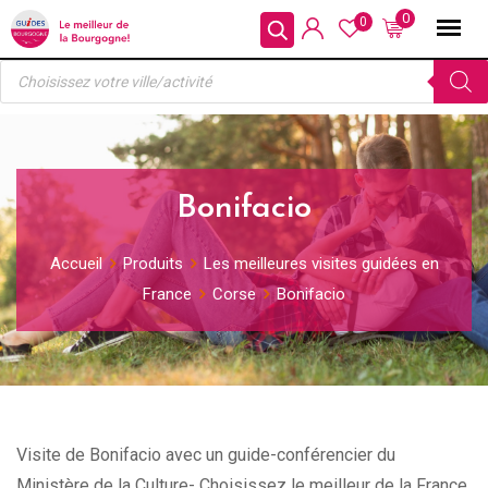
Skip
0
0
to
Recherche
content
de
produits
Bonifacio
Accueil
Produits
Les meilleures visites guidées en
France
Corse
Bonifacio
Visite de Bonifacio avec un guide-conférencier du
Ministère de la Culture- Choisissez le meilleur de la France