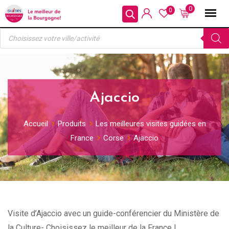
Skip
0
0
to
Recherche
content
de
produits
Ajaccio
Accueil
Produits
Les meilleures visites guidées en
France
Corse
Ajaccio
Visite d’Ajaccio avec un guide-conférencier du Ministère de
la Culture- Choisissez le meilleur de la France !