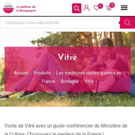
Skip
0
0
to
Recherche
content
de
produits
Vitré
Accueil
Produits
Les meilleures visites guidées en
France
Bretagne
Vitré
Visite de Vitré avec un guide-conférencier du Ministère de
la Culture- Choisissez le meilleur de la France !